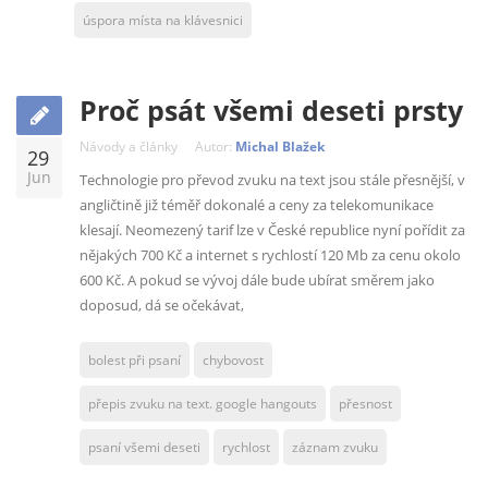
úspora místa na klávesnici
Proč psát všemi deseti prsty
Návody a články
Autor:
Michal Blažek
29
Jun
Technologie pro převod zvuku na text jsou stále přesnější, v
angličtině již téměř dokonalé a ceny za telekomunikace
klesají. Neomezený tarif lze v České republice nyní pořídit za
nějakých 700 Kč a internet s rychlostí 120 Mb za cenu okolo
600 Kč. A pokud se vývoj dále bude ubírat směrem jako
doposud, dá se očekávat,
bolest při psaní
chybovost
přepis zvuku na text. google hangouts
přesnost
psaní všemi deseti
rychlost
záznam zvuku