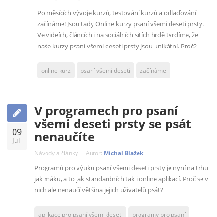
Po měsících vývoje kurzů, testování kurzů a odlaďování
začínáme! Jsou tady Online kurzy psaní všemi deseti prsty.
Ve videích, článcích i na sociálních sítích hrdě tvrdíme, že
naše kurzy psaní všemi deseti prsty jsou unikátní. Proč?
online kurz
psaní všemi deseti
začínáme
V programech pro psaní
všemi deseti prsty se psát
09
nenaučíte
Jul
Návody a články
Autor:
Michal Blažek
Programů pro výuku psaní všemi deseti prsty je nyní na trhu
jak máku, a to jak standardních tak i online aplikací. Proč se v
nich ale nenaučí většina jejich uživatelů psát?
aplikace pro psaní všemi deseti
programy pro psaní