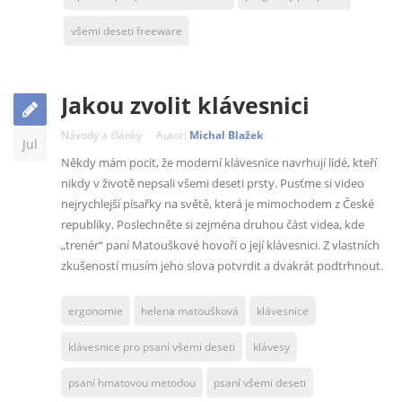
všemi deseti freeware
Jakou zvolit klávesnici
Návody a články
Autor:
Michal Blažek
Jul
Někdy mám pocit, že moderní klávesnice navrhují lidé, kteří
nikdy v životě nepsali všemi deseti prsty. Pusťme si video
nejrychlejší písařky na světě, která je mimochodem z České
republiky. Poslechněte si zejména druhou část videa, kde
„trenér“ paní Matouškové hovoří o její klávesnici. Z vlastních
zkušeností musím jeho slova potvrdit a dvakrát podtrhnout.
ergonomie
helena matoušková
klávesnice
klávesnice pro psaní všemi deseti
klávesy
psaní hmatovou metodou
psaní všemi deseti