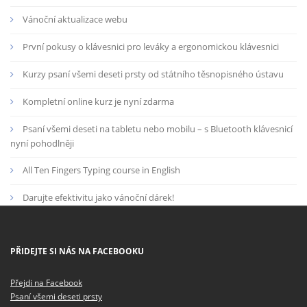
Vánoční aktualizace webu
První pokusy o klávesnici pro leváky a ergonomickou klávesnici
Kurzy psaní všemi deseti prsty od státního těsnopisného ústavu
Kompletní online kurz je nyní zdarma
Psaní všemi deseti na tabletu nebo mobilu – s Bluetooth klávesnicí
nyní pohodlněji
All Ten Fingers Typing course in English
Darujte efektivitu jako vánoční dárek!
PŘIDEJTE SI NÁS NA FACEBOOKU
Přejdi na Facebook
Psaní všemi deseti prsty