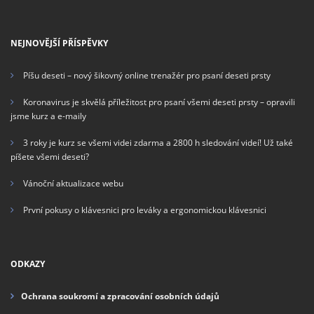
NEJNOVĚJŠÍ PŘÍSPĚVKY
Píšu deseti – nový šikovný online trenažér pro psaní deseti prsty
Koronavirus je skvělá příležitost pro psaní všemi deseti prsty – opravili
jsme kurz a e-maily
3 roky je kurz se všemi videi zdarma a 2800 h sledování videí! Už také
píšete všemi deseti?
Vánoční aktualizace webu
První pokusy o klávesnici pro leváky a ergonomickou klávesnici
ODKAZY
Ochrana soukromí a zpracování osobních údajů