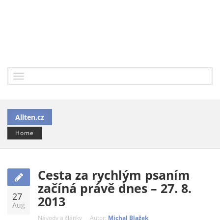
Toggle
navigation
Allten.cz
Home
Cesta za rychlým psaním
začíná právě dnes – 27. 8.
27
2013
Aug
Návody a články
Autor:
Michal Blažek