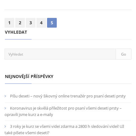
1
2
3
4
5
VYHLEDAT
NEJNOVĚJŠÍ PŘÍSPĚVKY
Píšu deseti – nový šikovný online trenažér pro psaní deseti prsty
Koronavirus je skvělá příležitost pro psaní všemi deseti prsty –
opravili jsme kurz a e-maily
3 roky je kurz se všemi videi zdarma a 2800 h sledování videí! Už
také píšete všemi deseti?