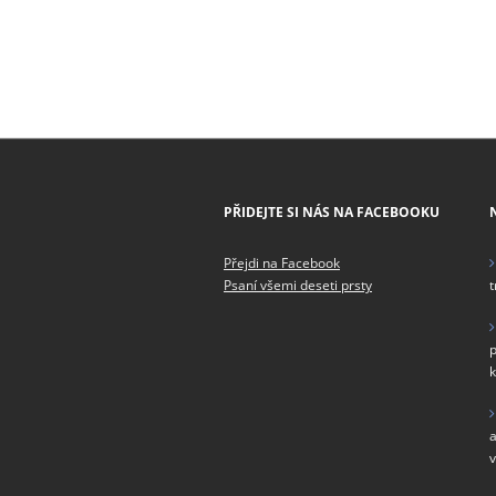
PŘIDEJTE SI NÁS NA FACEBOOKU
Přejdi na Facebook
Psaní všemi deseti prsty
t
p
k
a
v