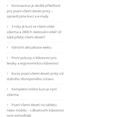
Koronavirus je skvělá příležitost
pro psaní všemi deseti prsty –
opravili jsme kurz a e-maily
3 roky je kurz se všemi videi
zdarma a 2800 h sledování videí! Už
také píšete všemi deseti?
Vánoční aktualizace webu
První pokusy o klávesnici pro
leváky a ergonomickou klávesnici
Kurzy psaní všemi deseti prsty od
státního těsnopisného ústavu
Kompletní online kurz je nyní
zdarma
Psaní všemi deseti na tabletu
nebo mobilu – s Bluetooth klávesnicí
nyní pohodlněji