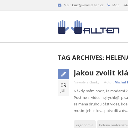
Mail:
kurz@www.allten.cz
Mobil: +4
TAG ARCHIVES: HELE
Jakou zvolit kl
Návody a články
Autor:
Michal 
09
Jul
Někdy mám pocit, že moderní kláv
Pusťme si video nejrychlejší pí
zejména druhou část videa, kde „
musím jeho slova potvrdit a dv
ergonomie
helena matouško