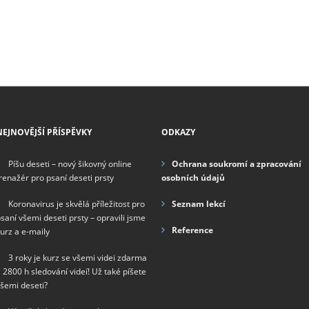
NEJNOVĚJŠÍ PŘÍSPĚVKY
ODKAZY
Píšu deseti – nový šikovný online
Ochrana soukromí a zpracování
renažér pro psaní deseti prsty
osobních údajů
Koronavirus je skvělá příležitost pro
Seznam lekcí
saní všemi deseti prsty – opravili jsme
Reference
urz a e-maily
3 roky je kurz se všemi videi zdarma
 2800 h sledování videí! Už také píšete
šemi deseti?