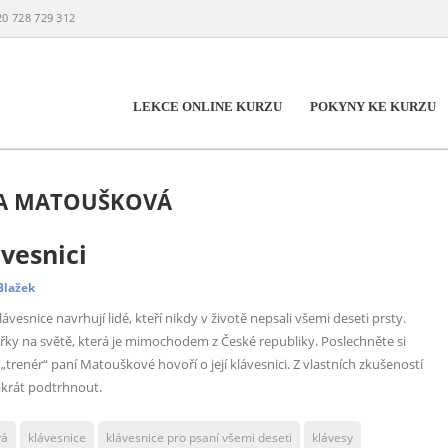
20 728 729 312
LEKCE ONLINE KURZU
POKYNY KE KURZU
NA MATOUŠKOVÁ
ávesnici
Blažek
esnice navrhují lidé, kteří nikdy v životě nepsali všemi deseti prsty.
sařky na světě, která je mimochodem z České republiky. Poslechněte si
trenér“ paní Matouškové hovoří o její klávesnici. Z vlastních zkušeností
akrát podtrhnout.
vá
klávesnice
klávesnice pro psaní všemi deseti
klávesy