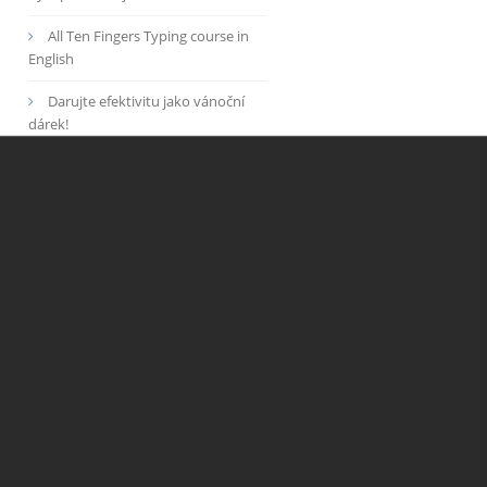
All Ten Fingers Typing course in
English
Darujte efektivitu jako vánoční
dárek!