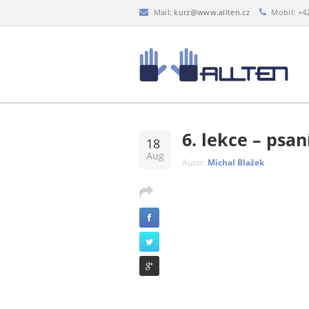
Mail:
kurz@www.allten.cz
Mobil: +4
6. lekce – psan
18
Aug
Autor:
Michal Blažek