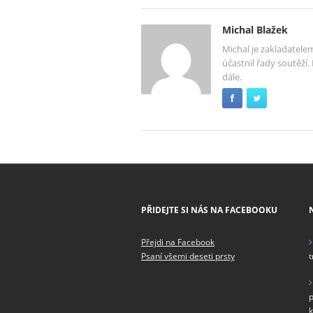
Michal Blažek
Michal je zakladatele
účastnil řady soutěží.
dále.
PŘIDEJTE SI NÁS NA FACEBOOKU
Přejdi na Facebook
Psaní všemi deseti prsty
t
p
k