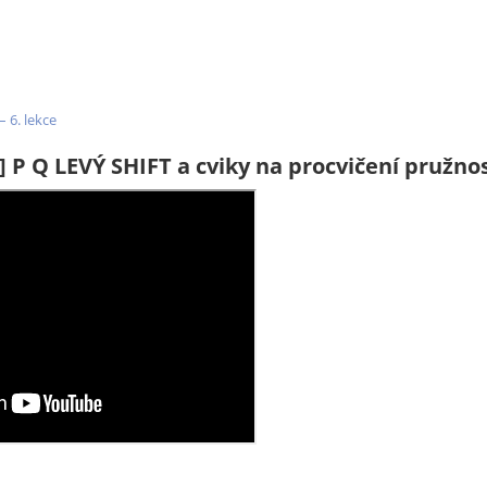
 6. lekce
,] P Q LEVÝ SHIFT a cviky na procvičení pružno