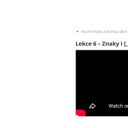
Nové hmaty a domácí úkol –
Lekce 6 – Znaky I [