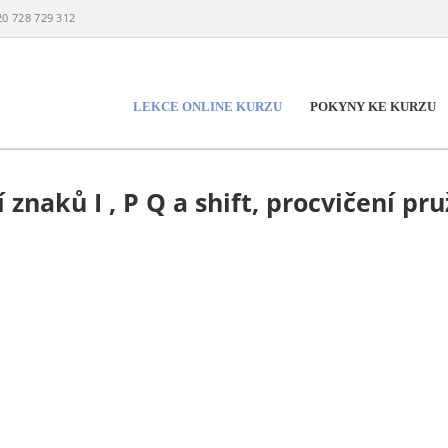
20 728 729 312
LEKCE ONLINE KURZU
POKYNY KE KURZU
í znaků I , P Q a shift, procvičení pr