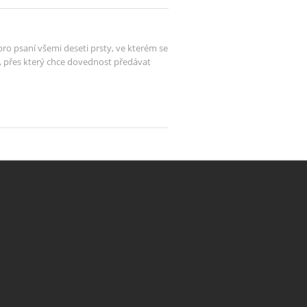
o psaní všemi deseti prsty, ve kterém se
.cz, přes který chce dovednost předávat