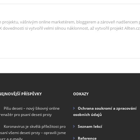
m projektu, vášnivým online marketérem, bloggerem a zároveň nadšencem pr
 K dovednosti si vytvořil velmi silnou náklonnost, až vytvořil projekt Allten
NEJNOVĚJŠÍ PŘÍSPĚVKY
ODKAZY
Píšu deseti – nový šikovný online
Ochrana soukromí a zpracování
renažér pro psaní deseti prsty
osobních údajů
Koronavirus je skvělá příležitost pro
Seznam lekcí
saní všemi deseti prsty – opravili jsme
Reference
urz a e-maily