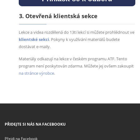
3. Otevřená klientská sekce
Lekce a videa rozdělená do 13ti lekcí si můžete prohlédnout ve
klientské sekci
. Pokyny k využívání materiálů budete
dostávat e-maily.
Materiály odkazují na lekce v českém programu ATF. Tento
program není poskytován zdarma. Můžete jej ovšem zakoupit
na stránce výrobce
.
PŘIDEJTE SI NÁS NA FACEBOOKU
Přejdi na Facebook