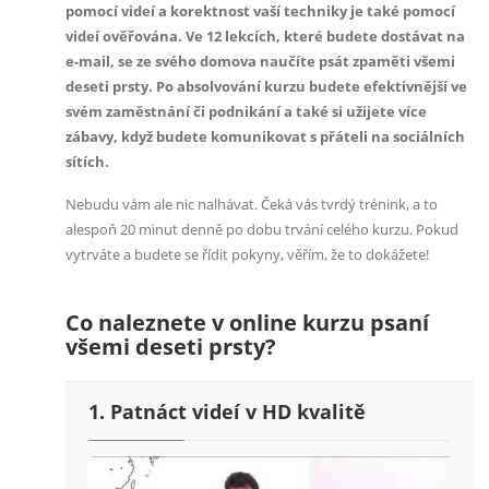
pomocí videí a korektnost vaší techniky je také pomocí
videí ověřována. Ve 12 lekcích, které budete dostávat na
e-mail, se ze svého domova naučíte psát zpaměti všemi
deseti prsty. Po absolvování kurzu budete efektivnější ve
svém zaměstnání či podnikání a také si užijete více
zábavy, když budete komunikovat s přáteli na sociálních
sítích.
Nebudu vám ale nic nalhávat. Čeká vás tvrdý trénink, a to
alespoň 20 minut denně po dobu trvání celého kurzu. Pokud
vytrváte a budete se řídit pokyny, věřím, že to dokážete!
Co naleznete v online kurzu psaní
všemi deseti prsty?
1. Patnáct videí v HD kvalitě