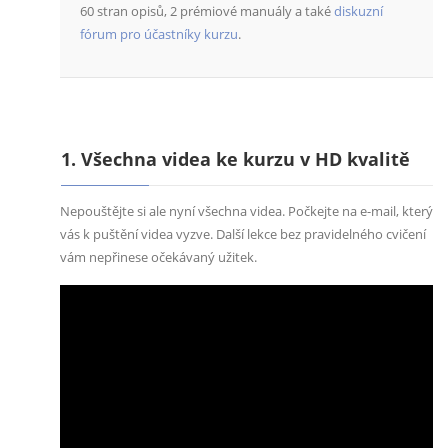
60 stran opisů, 2 prémiové manuály a také
diskuzní
fórum pro účastníky kurzu
.
1. Všechna videa ke kurzu v HD kvalitě
Nepouštějte si ale nyní všechna videa. Počkejte na e-mail, který
vás k puštění videa vyzve. Další lekce bez pravidelného cvičení
vám nepřinese očekávaný užitek.