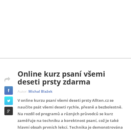
Online kurz psaní všemi
deseti prsty zdarma
Autor:
Michal Blažek
V online kurzu psaní všemi deseti prsty Allten.cz se
naučíte psát všemi deseti rychle, přesně a bezbolestně.
Na rozdíl od programů a různých průvodců se kurz
zaměřuje na techniku a korektnost psaní, což je také
hlavní obsah prvních lekcí. Technika je demonstrována