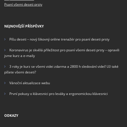
Psaní všemi deseti prsty
NEJNOVĚJŠÍ PŘÍSPĚVKY
Píšu deseti – nový šikovný online trenažér pro psaní deseti prsty
Koronavirus je skvělá příležitost pro psaní všemi deseti prsty – opravili
jsme kurz a e-maily
3 roky je kurz se všemi videi zdarma a 2800 h sledování videí! Už také
píšete všemi deseti?
Vánoční aktualizace webu
První pokusy o klávesnici pro leváky a ergonomickou klávesnici
ODKAZY