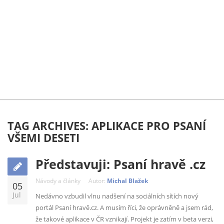
TAG ARCHIVES: APLIKACE PRO PSANÍ
VŠEMI DESETI
Představuji: Psaní hravě .cz
Návody a články
Autor:
Michal Blažek
05
Jul
Nedávno vzbudil vlnu nadšení na sociálních sítích nový
portál Psaní hravě.cz. A musím říci, že oprávněně a jsem rád,
že takové aplikace v ČR vznikají. Projekt je zatím v beta verzi,