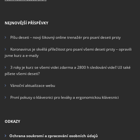
NEJNOVĚJŠÍ PŘÍSPĚVKY
Píšu deseti – nový šikovný online trenažér pro psaní deseti prsty
Koronavirus je skvělá příležitost pro psaní všemi deseti prsty – opravili
jsme kurz a e-maily
3 roky je kurz se všemi videi zdarma a 2800 h sledování videí! Už také
píšete všemi deseti?
Vánoční aktualizace webu
První pokusy o klávesnici pro leváky a ergonomickou klávesnici
ODKAZY
Ochrana soukromí a zpracování osobních údajů