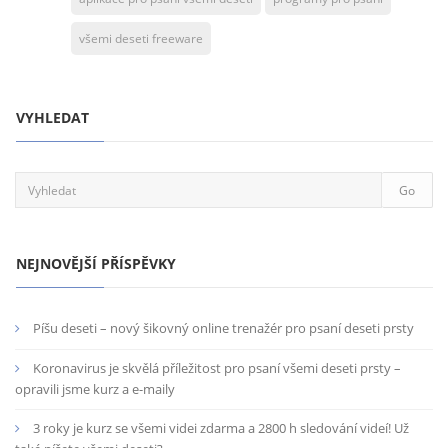
všemi deseti freeware
VYHLEDAT
NEJNOVĚJŠÍ PŘÍSPĚVKY
Píšu deseti – nový šikovný online trenažér pro psaní deseti prsty
Koronavirus je skvělá příležitost pro psaní všemi deseti prsty –
opravili jsme kurz a e-maily
3 roky je kurz se všemi videi zdarma a 2800 h sledování videí! Už