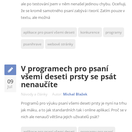
ale po testování jsem v něm nenašel jedinou chybu. Oceňuji,
že se kromě samotného psaní zabývá i teorií. Zatím pouze v
textu, ale možná
aplikace pro psaní všemi deseti
konkurence
programy
psanihrave
webové stránky
V programech pro psaní
všemi deseti prsty se psát
09
nenaučíte
Jul
Návody a články
Autor:
Michal Blažek
Programů pro výuku psaní všemi deseti prsty je nyní na trhu
jak máku, a to jak standardních tak i online aplikací. Proč se v
nich ale nenaučí většina jejich uživatelů psát?
aplikace pro psaní všemi deseti
programy pro psaní