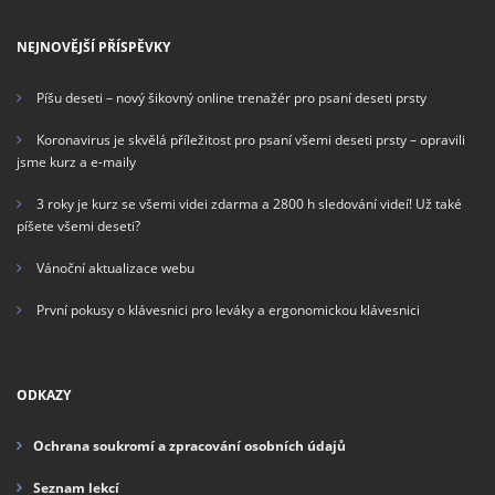
NEJNOVĚJŠÍ PŘÍSPĚVKY
Píšu deseti – nový šikovný online trenažér pro psaní deseti prsty
Koronavirus je skvělá příležitost pro psaní všemi deseti prsty – opravili
jsme kurz a e-maily
3 roky je kurz se všemi videi zdarma a 2800 h sledování videí! Už také
píšete všemi deseti?
Vánoční aktualizace webu
První pokusy o klávesnici pro leváky a ergonomickou klávesnici
ODKAZY
Ochrana soukromí a zpracování osobních údajů
Seznam lekcí