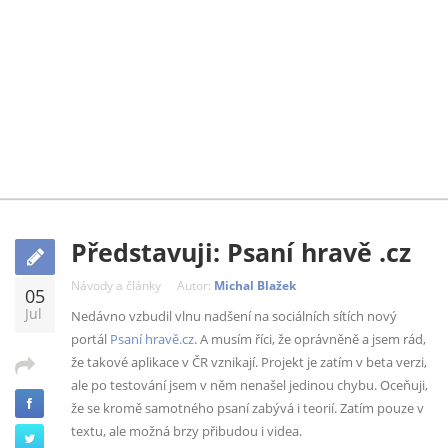
Představuji: Psaní hravě .cz
Návody a články
Autor:
Michal Blažek
05
Jul
Nedávno vzbudil vlnu nadšení na sociálních sítích nový
portál
Psaní hravě.cz
. A musím říci, že oprávněně a jsem rád,
že takové aplikace v ČR vznikají. Projekt je zatím v beta verzi,
ale po testování jsem v něm nenašel jedinou chybu. Oceňuji,
že se kromě samotného psaní zabývá i teorií. Zatím pouze v
textu, ale možná brzy přibudou i videa.