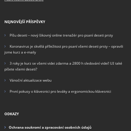
NEJNOVĚJŠÍ PŘÍSPĚVKY
Píšu deseti – nový šikovný online trenažér pro psaní deseti prsty
Koronavirus je skvělá příležitost pro psaní všemi deseti prsty – opravili
jsme kurz a e-maily
3 roky je kurz se všemi videi zdarma a 2800 h sledování videí! Už také
píšete všemi deseti?
Vánoční aktualizace webu
První pokusy o klávesnici pro leváky a ergonomickou klávesnici
ODKAZY
Ochrana soukromí a zpracování osobních údajů