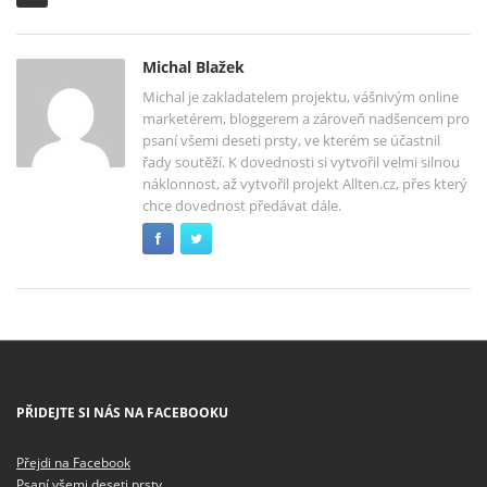
Michal Blažek
Michal je zakladatelem projektu, vášnivým online
marketérem, bloggerem a zároveň nadšencem pro
psaní všemi deseti prsty, ve kterém se účastnil
řady soutěží. K dovednosti si vytvořil velmi silnou
náklonnost, až vytvořil projekt Allten.cz, přes který
chce dovednost předávat dále.
PŘIDEJTE SI NÁS NA FACEBOOKU
Přejdi na Facebook
Psaní všemi deseti prsty