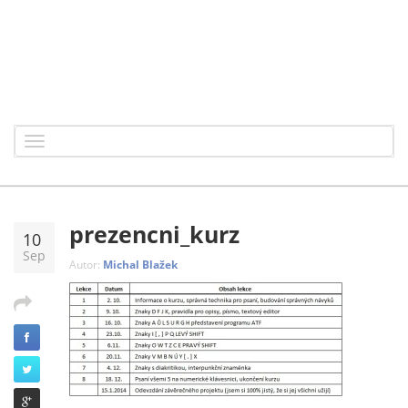
Toggle
navigation
prezencni_kurz
10
Sep
Autor:
Michal Blažek