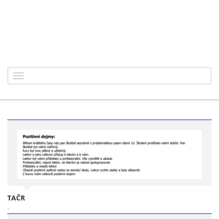
Toggle
navigation
TAČR
-