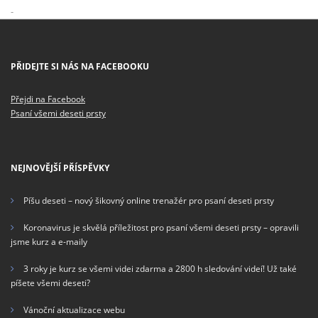
-
PŘIDEJTE SI NÁS NA FACEBOOKU
Přejdi na Facebook
Psaní všemi deseti prsty
NEJNOVĚJŠÍ PŘÍSPĚVKY
Píšu deseti – nový šikovný online trenažér pro psaní deseti prsty
Koronavirus je skvělá příležitost pro psaní všemi deseti prsty – opravili
jsme kurz a e-maily
3 roky je kurz se všemi videi zdarma a 2800 h sledování videí! Už také
píšete všemi deseti?
Vánoční aktualizace webu